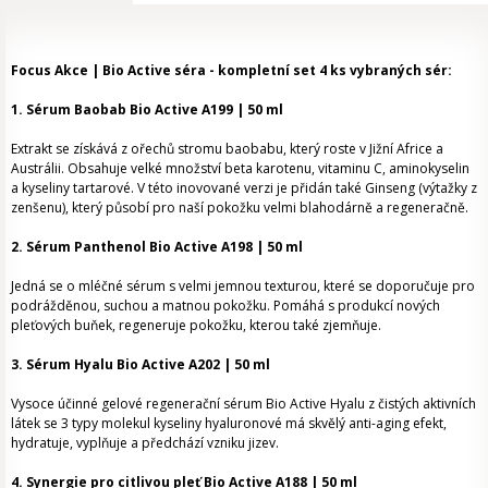
Focus Akce | Bio Active séra - kompletní set 4 ks vybraných sér:
1. Sérum Baobab Bio Active A199 | 50 ml
Extrakt se získává z ořechů stromu baobabu, který roste v Jižní Africe a
Austrálii. Obsahuje velké množství beta karotenu, vitaminu C, aminokyselin
a kyseliny tartarové. V této inovované verzi je přidán také Ginseng (výtažky z
zenšenu), který působí pro naší pokožku velmi blahodárně a regeneračně.
2. Sérum Panthenol Bio Active A198 | 50 ml
Jedná se o mléčné sérum s velmi jemnou texturou, které se doporučuje pro
podrážděnou, suchou a matnou pokožku. Pomáhá s produkcí nových
pleťových buňek, regeneruje pokožku, kterou také zjemňuje.
3. Sérum Hyalu Bio Active A202 | 50 ml
Vysoce účinné gelové regenerační sérum Bio Active Hyalu z čistých aktivních
látek se 3 typy molekul kyseliny hyaluronové má skvělý anti-aging efekt,
hydratuje, vyplňuje a předchází vzniku jizev.
4.
Synergie pro citlivou pleť Bio Active A188 | 50 ml