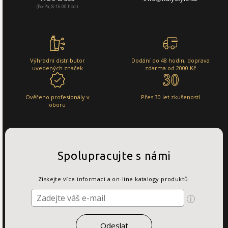
(Po-Pá, 8-16:00 hod.)
Výhradní distributor
Dodání do 48 hodin, doprava
uvedených značek
zdarma od 2000 Kč
Ověřeno profesionály v
Přes 30 let zkušeností
oboru
Spolupracujte s námi
Získejte více informací a on-line katalogy produktů.