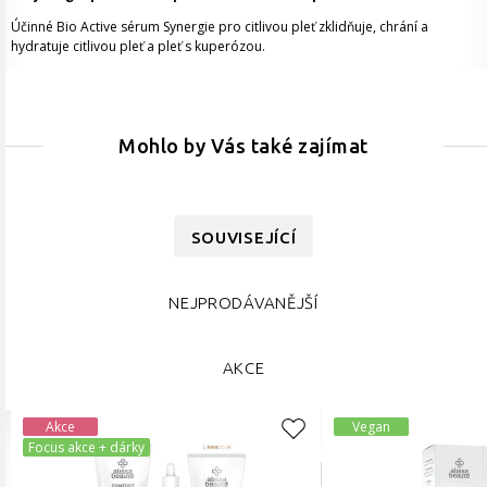
Účinné Bio Active sérum Synergie pro citlivou pleť zklidňuje, chrání a
hydratuje citlivou pleť a pleť s kuperózou.
Mohlo by Vás také zajímat
SOUVISEJÍCÍ
NEJPRODÁVANĚJŠÍ
AKCE
Akce
Vegan
Focus akce + dárky