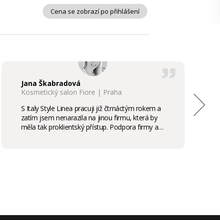
Cena se zobrazí po přihlášení
Jana Škabradová
Kosmetický salon Fiore | Praha
S Italy Style Linea pracuji již čtrnáctým rokem a
zatím jsem nenarazila na jinou firmu, která by
měla tak proklientský přístup. Podpora firmy a
kvalita produktů je samozřejmostí, odměny,
stáže, školení příjemným bonusem. Vřele
doporučuji.