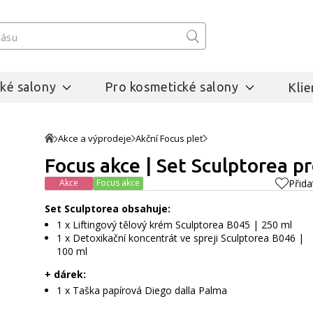
ké salony
Pro kosmetické salony
Klie
Akce a výprodeje
Akční Focus pleť
Focus akce | Set Sculptorea p
Akce
Focus akce
Přida
Set Sculptorea obsahuje:
1 x Liftingový tělový krém Sculptorea B045 | 250 ml
1 x Detoxikační koncentrát ve spreji Sculptorea B046 |
100 ml
+ dárek:
1 x Taška papírová Diego dalla Palma