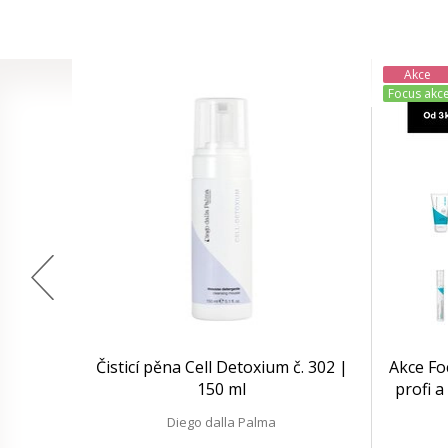
Akce
Focus akc
Čisticí pěna Cell Detoxium č. 302 |
Akce Fo
150 ml
profi a
Diego dalla Palma