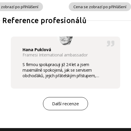
 zobrazí po přihlášení
Cena se zobrazí po přihlášení
Reference profesionálů
Hana Puklová
Framesi International ambassador
S firmou spolupracuji již 24 let a jsem
maximálně spokojená, jak se servisem
obchoďáků, jejich přátelským přístupem,
komunikací a ochotou vycházet vstříc
potřebám salon, tak samozřejmě i s vysokou
kvalitou výrobků, výborným obchodním a
marketingovým servisem. Pro mě je to po těch
letech „druhá rodina“. Myslím, že ty roky
Další recenze
spolupráce mluví za vše.