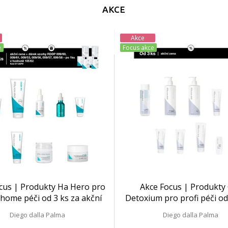
AKCE
Akce
e
Focus akce
cus | Produkty Ha Hero pro
Akce Focus | Produkty 
 home péči od 3 ks za akční
Detoxium pro profi péči od
cenu + dárky
akční cenu
Diego dalla Palma
Diego dalla Palma