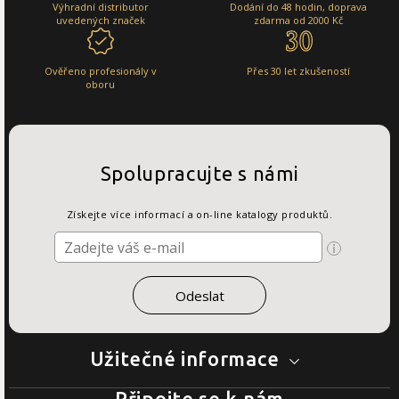
Výhradní distributor
Dodání do 48 hodin, doprava
uvedených značek
zdarma od 2000 Kč
Ověřeno profesionály v
Přes 30 let zkušeností
oboru
Spolupracujte s námi
Získejte více informací a on-line katalogy produktů.
Užitečné informace
Připojte se k nám