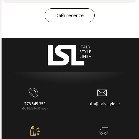
Další recenze
778 545 353
info@italystyle.cz
(Po-Pá, 8-16:00 hod.)