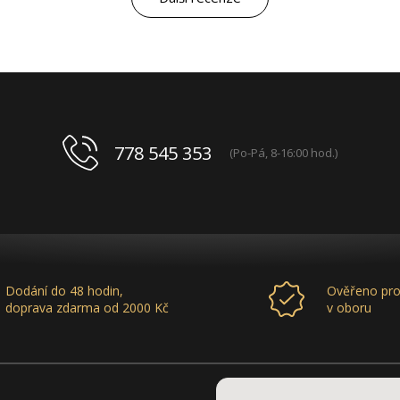
spolupráce mluví za vše.
778 545 353
(Po-Pá, 8-16:00 hod.)
Dodání do 48 hodin,
Ověřeno pro
doprava zdarma od 2000 Kč
v oboru