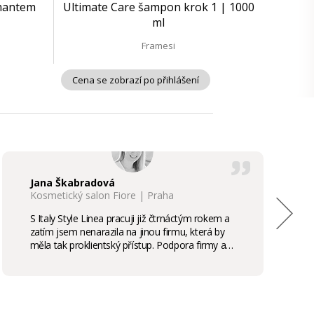
amantem
Ultimate Care šampon krok 1 | 1000
ml
Framesi
Cena se zobrazí po přihlášení
Jana Škabradová
Kosmetický salon Fiore | Praha
S Italy Style Linea pracuji již čtrnáctým rokem a
zatím jsem nenarazila na jinou firmu, která by
měla tak proklientský přístup. Podpora firmy a
kvalita produktů je samozřejmostí, odměny,
stáže, školení příjemným bonusem. Vřele
doporučuji.