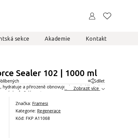
ntská sekce
Akademie
Kontakt
orce Sealer 102 | 1000 ml
oblíbených
Sdílet
e, hydratuje a přirozeně obnovuje vlasové vlákna do
... Zobrazit více
rvení vlasů.
Celý popis
Značka:
Framesi
Kategorie:
Regenerace
Kód: FKP A11068