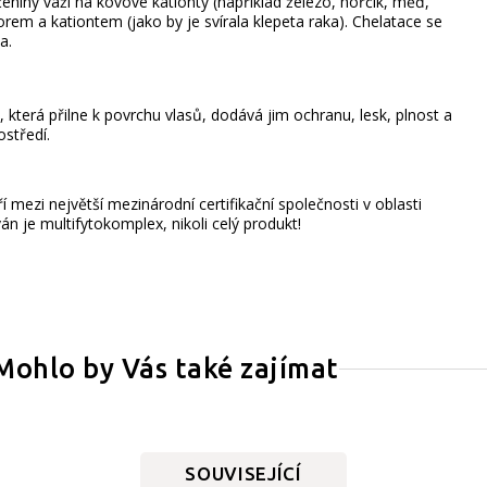
eniny váží na kovové kationty (například železo, hořčík, měď,
rem a kationtem (jako by je svírala klepeta raka).
Chelatace se
a.
která přilne k povrchu vlasů, dodává jim ochranu, lesk, plnost a
středí.
 mezi největší mezinárodní certifikační společnosti v oblasti
án je multifytokomplex, nikoli celý produkt!
Mohlo by Vás také zajímat
SOUVISEJÍCÍ