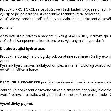
Produkty PRO-FORCE se osvědčily ve všech kadeřnických salonech. Nyn
využijete při nejnáročnější kadeřnické technice, tedy zesvětlení
vlasů. Ale výborně se hodí i při barvení. Zabraňuje poškození vlaso
Použití:
Vlasy vysušte ručníkem a naneste 10-20 g SEALER 102, šetrným způs
v ošetření šamponem a kondicionérem, vybraným dle typu vlasů.
Dlouhotrvající hydratace:
Produkt je bohatý na biologicky odbouratelné rostlinné výtažky eko-fr
vitální.
Kyselina hyaluronová, multifytokomplex a vitamin E blokují tvorbu vol
ovlivňuje zářivost barvy.
DECOLOR B PRO-FORCE
představuje inovativní systém ochrany vlasů
Zabraňuje poškození vlasového vlákna a změnám barvy díky biologick
tvorbě volných radikálů, a díky multifytokomplexu*, nové molekule 1
Vysvětlivky pojmů: