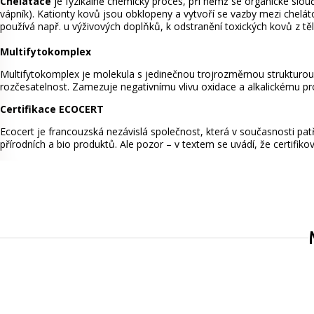
Chelatace
je fyzikálně chemický proces, při němž se organické slouč
vápník). Kationty kovů jsou obklopeny a vytvoří se vazby mezi cheláto
používá např. u výživových doplňků, k odstranění toxických kovů z těl
Multifytokomplex
Multifytokomplex je molekula s jedinečnou trojrozměrnou strukturou, 
rozčesatelnost. Zamezuje negativnímu vlivu oxidace a alkalickému pro
Certifikace ECOCERT
Ecocert je francouzská nezávislá společnost, která v současnosti patří
přírodních a bio produktů. Ale pozor – v textem se uvádí, že certifikov