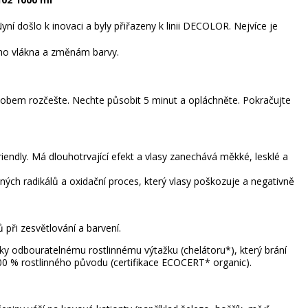
í došlo k inovaci a byly přiřazeny k linii DECOLOR. Nejvíce je
vého vlákna a změnám barvy.
obem rozčešte. Nechte působit 5 minut a opláchněte. Pokračujte
iendly. Má dlouhotrvající efekt a vlasy zanechává měkké, lesklé a
ných radikálů a oxidační proces, který vlasy poškozuje a negativně
 při zesvětlování a barvení.
y odbouratelnému rostlinnému výtažku (chelátoru*), který brání
00 % rostlinného původu (certifikace ECOCERT* organic).