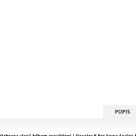
POPIS
Ochrana vlasů během zesvětlení | Decolor B Pro Force Sealer 