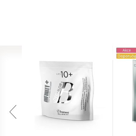
Akce
Doporuču