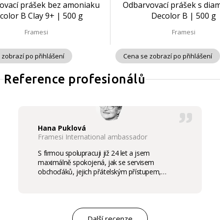
ovací prášek bez amoniaku
Odbarvovací prášek s di
color B Clay 9+ | 500 g
Decolor B | 500 g
Framesi
Framesi
 zobrazí po přihlášení
Cena se zobrazí po přihlášení
Reference profesionálů
Hana Puklová
Framesi International ambassador
S firmou spolupracuji již 24 let a jsem
maximálně spokojená, jak se servisem
obchoďáků, jejich přátelským přístupem,
komunikací a ochotou vycházet vstříc
potřebám salon, tak samozřejmě i s vysokou
kvalitou výrobků, výborným obchodním a
marketingovým servisem. Pro mě je to po těch
letech „druhá rodina“. Myslím, že ty roky
Další recenze