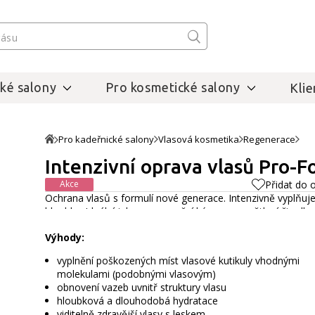
ké salony
Pro kosmetické salony
Klie
Pro kadeřnické salony
Vlasová kosmetika
Regenerace
Intenzivní oprava vlasů Pro-F
Akce
Přidat do 
Ochrana vlasů s formulí nové generace. Intenzivně vyplňuj
hloubky. Ideální jako regenerační kúra po zesvětlení či odba
Výhody:
vyplnění poškozených míst vlasové kutikuly vhodnými
molekulami (podobnými vlasovým)
obnovení vazeb uvnitř struktury vlasu
hloubková a dlouhodobá hydratace
viditelně zdravější vlasy s leskem