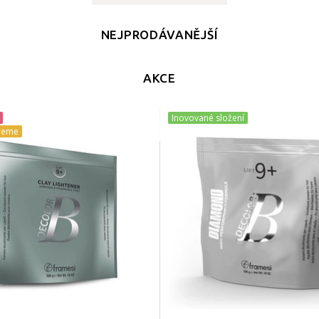
NEJPRODÁVANĚJŠÍ
AKCE
Inovované složení
jeme