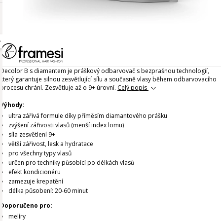
Decolor B s diamantem je práškový odbarvovač s bezprašnou technologií,
který garantuje silnou zesvětlující sílu a současně vlasy během odbarvovacího
procesu chrání. Zesvětluje až o 9+ úrovní.
Celý popis
Výhody:
ultra zářivá formule díky příměsím diamantového prášku
zvýšení zářivosti vlasů (menší index lomu)
síla zesvětlení 9+
větší zářivost, lesk a hydratace
pro všechny typy vlasů
určen pro techniky působící po délkách vlasů
efekt kondicionéru
zamezuje krepatění
délka působení: 20-60 minut
Doporučeno pro:
melíry