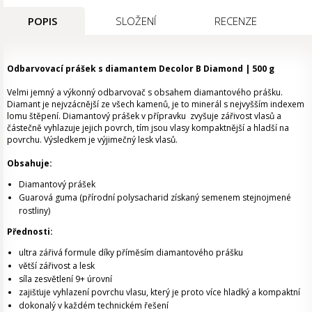
POPIS
SLOŽENÍ
RECENZE
Odbarvovací prášek s diamantem Decolor B Diamond | 500 g
Velmi jemný a výkonný odbarvovač s obsahem diamantového prášku.
Diamant je nejvzácnější ze všech kamenů, je to minerál s nejvyšším indexem
lomu štěpení. Diamantový prášek v přípravku zvyšuje zářivost vlasů a
částečně vyhlazuje jejich povrch, tím jsou vlasy kompaktnější a hladší na
povrchu. Výsledkem je výjimečný lesk vlasů.
Obsahuje:
Diamantový prášek
Guarová guma (přírodní polysacharid získaný semenem stejnojmené
rostliny)
Přednosti:
ultra zářivá formule díky příměsím diamantového prášku
větší zářivost a lesk
síla zesvětlení 9+ úrovní
zajišťuje vyhlazení povrchu vlasu, který je proto více hladký a kompaktní
dokonalý v každém technickém řešení