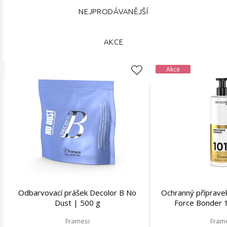
NEJPRODÁVANĚJŠÍ
AKCE
Akce
Odbarvovací prášek Decolor B No
Ochranný příprave
Dust | 500 g
Force Bonder 
Framesi
Fram