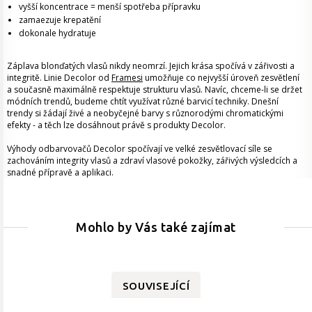
vyšší koncentrace = menší spotřeba přípravku
zamaezuje krepatění
dokonale hydratuje
Záplava blonďatých vlasů nikdy neomrzí. Jejich krása spočívá v zářivosti a
integritě. Linie Decolor od
Framesi
umožňuje co nejvyšší úroveň zesvětlení
a současně maximálně respektuje strukturu vlasů. Navíc, chceme-li se držet
módních trendů, budeme chtít využívat různé barvicí techniky. Dnešní
trendy si žádají živé a neobyčejné barvy s různorodými chromatickými
efekty - a těch lze dosáhnout právě s produkty Decolor.
Výhody odbarvovačů Decolor spočívají ve velké zesvětlovací síle se
zachováním integrity vlasů a zdraví vlasové pokožky, zářivých výsledcích a
snadné přípravě a aplikaci.
Mohlo by Vás také zajímat
SOUVISEJÍCÍ