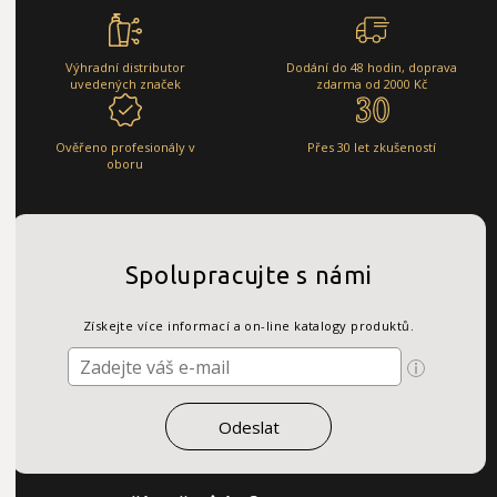
Výhradní distributor
Dodání do 48 hodin, doprava
uvedených značek
zdarma od 2000 Kč
Ověřeno profesionály v
Přes 30 let zkušeností
oboru
Spolupracujte s námi
Získejte více informací a on-line katalogy produktů.