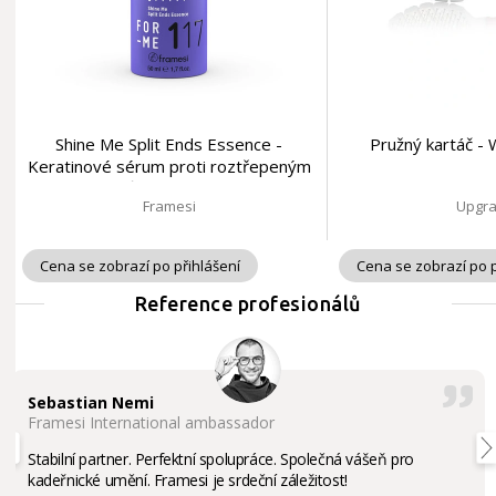
Shine Me Split Ends Essence -
Pružný kartáč -
Keratinové sérum proti roztřepeným
konečkům č. 117 | 50 ml
Framesi
Upgr
Cena se zobrazí po přihlášení
Cena se zobrazí po p
Reference profesionálů
Sebastian Nemi
Framesi International ambassador
Stabilní partner. Perfektní spolupráce. Společná vášeň pro
kadeřnické umění. Framesi je srdeční záležitost!