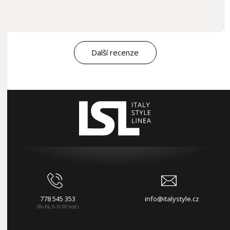
Další recenze
778 545 353
info@italystyle.cz
(Po-Pá, 8-16:00 hod.)