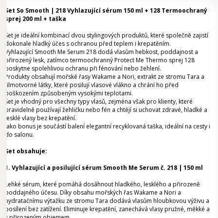
Set So Smooth | 218 Vyhlazující sérum 150 ml + 128 Termoochraný
sprej 200 ml + taška
Set je ideální kombinací dvou stylingových produktů, které společně zajistí
dokonale hladký účes s ochranou před teplem i krepatěním.
Vyhlazující Smooth Me Serum 218 dodá vlasům hebkost, poddajnost a
přirozený lesk, zatímco termoochranný Protect Me Thermo sprej 128
poskytne spolehlivou ochranu při fénování nebo žehlení.
Produkty obsahují mořské řasy Wakame a Nori, extrakt ze stromu Tara a
filmotvorné látky, které posilují vlasové vlákno a chrání ho před
poškozením způsobeným vysokými teplotami.
Set je vhodný pro všechny typy vlasů, zejména však pro klienty, které
pravidelně používají žehličku nebo fén a chtějí si uchovat zdravé, hladké a
lesklé vlasy bez krepatění.
Jako bonus je součástí balení elegantní recyklovaná taška, ideální na cesty i
do salonu.
Set obsahuje:
1.
Vyhlazující a posilující sérum Smooth Me Serum č. 218 | 150 ml
Lehké sérum, které pomáhá dosáhnout hladkého, lesklého a přirozeně
poddajného účesu. Díky obsahu mořských řas Wakame a Nori a
hydratačnímu výtažku ze stromu Tara dodává vlasům hloubkovou výživu a
posílení bez zatížení. Eliminuje krepatění, zanechává vlasy pružné, měkké a
s přirozeným objemem.