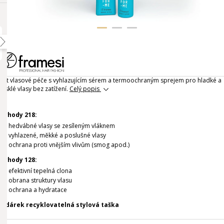
Set vlasové péče s vyhlazujícím sérem a termoochraným sprejem pro hladké a
lesklé vlasy bez zatížení.
Celý popis
Výhody 218:
hedvábné vlasy se zesíleným vláknem
vyhlazené, měkké a poslušné vlasy
ochrana proti vnějším vlivům (smog apod.)
Výhody 128:
efektivní tepelná clona
obrana struktury vlasu
ochrana a hydratace
+ dárek recyklovatelná stylová taška