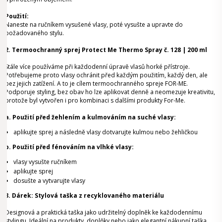
Použití:
Naneste na ručníkem vysušené vlasy, poté vysušte a upravte do
požadovaného stylu.
2.
Termoochranný sprej Protect Me Thermo Spray č. 128 | 200 ml
Stále více používáme při každodenní úpravě vlasů horké přístroje.
Potřebujeme proto vlasy ochránit před každým použitím, každý den, ale
bez jejich zatížení. A to je cílem termoochranného spreje FOR-ME.
Podporuje styling, bez obav ho lze aplikovat denně a neomezuje kreativitu,
protože byl vytvořen i pro kombinaci s dalšími produkty For-Me.
a. Použití před žehlením a kulmováním na suché vlasy:
aplikujte sprej a následně vlasy dotvarujte kulmou nebo žehličkou
b. Použití před fénováním na vlhké vlasy:
vlasy vysušte ručníkem
aplikujte sprej
dosušte a vytvarujte vlasy
3. Dárek: Stylová taška z recyklovaného materiálu
Designová a praktická taška jako udržitelný doplněk ke každodennímu
stylingu. Ideální na produkty, doplňky nebo jako elegantní nákupní taška.