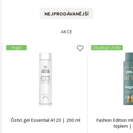
NEJPRODÁVANĚJŠÍ
AKCE
Vegan
Obsahuje UV filtr
Čisticí gel Essential A123 | 200 ml
Fashion Edition ml
teplem |