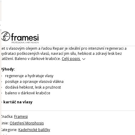
Set s vlasovým olejem a řadou Repair je ideální pro intenzivní regeneraci a
hydrataci poškozených vlasů, navrací jim sílu, hebkost a zdravý lesk bez
zatížení. Baleno v dárkové krabičce.
Celý popis
Výhody:
regeneruje a hydratuje vlasy
posiluje a opravuje vlasová vlákna
dodává hebkost, lesk a pružnost
baleno v dárkové krabičce
+ kartáč na vlasy
Značka:
Framesi
Linie:
Ošetření Morphosis
Kategorie:
Kadeřnické balíčky