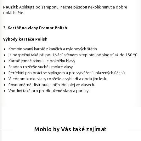
Použití:
Aplikujte po šamponu; nechte působit několik minut a dobře
opláchněte.
3. Kartáč na vlasy Framar Polish
Výhody kartáče Polish
Kombinovaný kartáč z kančích a nylonových štětin
Je bezpečný také při používání s fénem s teplotní odolností až do 150
°C
Kartáč jemně stimuluje pokožku hlavy
Snadno rozčeše suché i mokré vlasy
Perfektní pro práci se stylingem a pro vytváření uhlazených účesů.
V jednom kroku vlasy rozčeše a vyhladí a dodá jim lesk.
Rovnoměrně distribuuje přírodní olej ve vlasech.
Vhodný také pro prodloužené vlasy a paruky.
Mohlo by Vás také zajímat