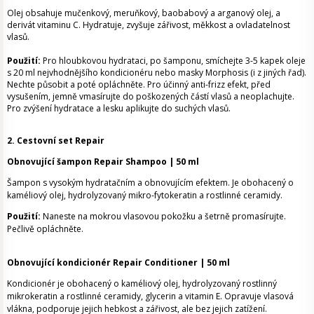
Olej obsahuje mučenkový, meruňkový, baobabový a arganový olej, a
derivát vitaminu C. Hydratuje, zvyšuje zářivost, měkkost a ovladatelnost
vlasů.
Použití:
Pro hloubkovou hydrataci, po šamponu, smíchejte 3-5 kapek oleje
s 20 ml nejvhodnějšího kondicionéru nebo masky Morphosis (i z jiných řad).
Nechte působit a poté opláchněte. Pro účinný anti-frizz efekt, před
vysušením, jemně vmasírujte do poškozených částí vlasů a neoplachujte.
Pro zvýšení hydratace a lesku aplikujte do suchých vlasů.
2. Cestovní set Repair
Obnovující šampon Repair Shampoo | 50 ml
Šampon s vysokým hydratačním a obnovujícím efektem. Je obohacený o
kaméliový olej, hydrolyzovaný mikro-fytokeratin a rostlinné ceramidy.
Použití:
Naneste na mokrou vlasovou pokožku a šetrně promasírujte.
Pečlivě opláchněte.
Obnovující kondicionér Repair Conditioner | 50 ml
Kondicionér je obohacený o kaméliový olej, hydrolyzovaný rostlinný
mikrokeratin a rostlinné ceramidy, glycerin a vitamin E. Opravuje vlasová
vlákna, podporuje jejich hebkost a zářivost, ale bez jejich zatížení.