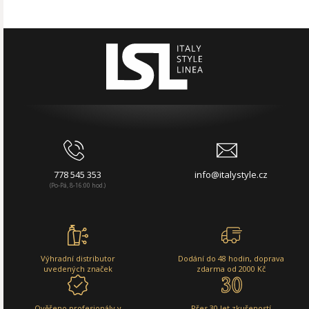
778 545 353
info@italystyle.cz
(Po-Pá, 8-16:00 hod.)
Výhradní distributor
Dodání do 48 hodin, doprava
uvedených značek
zdarma od 2000 Kč
Ověřeno profesionály v
Přes 30 let zkušeností