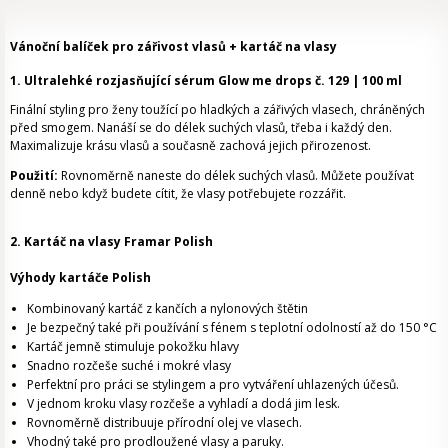
Vánoční balíček pro zářivost vlasů + kartáč na vlasy
1. Ultralehké rozjasňující sérum Glow me drops č. 129 | 100 ml
Finální styling pro ženy toužící po hladkých a zářivých vlasech, chráněných
před smogem. Nanáší se do délek suchých vlasů, třeba i každý den.
Maximalizuje krásu vlasů a současně zachová jejich přirozenost.
Použití:
Rovnoměrně naneste do délek suchých vlasů. Můžete používat
denně nebo když budete cítit, že vlasy potřebujete rozzářit.
2. Kartáč na vlasy Framar Polish
Výhody kartáče Polish
Kombinovaný kartáč z kančích a nylonových štětin
Je bezpečný také při používání s fénem s teplotní odolností až do 150
°C
Kartáč jemně stimuluje pokožku hlavy
Snadno rozčeše suché i mokré vlasy
Perfektní pro práci se stylingem a pro vytváření uhlazených účesů.
V jednom kroku vlasy rozčeše a vyhladí a dodá jim lesk.
Rovnoměrně distribuuje přírodní olej ve vlasech.
Vhodný také pro prodloužené vlasy a paruky.