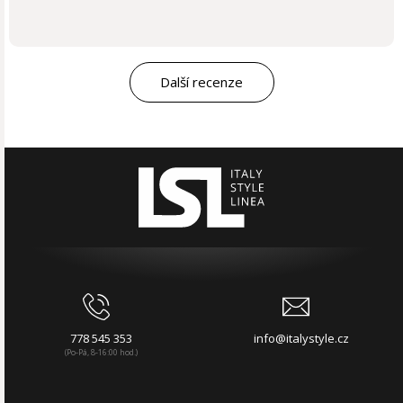
Další recenze
778 545 353
info@italystyle.cz
(Po-Pá, 8-16:00 hod.)