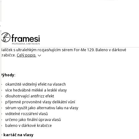
Balíček s ultralehkým rozjasňujícím sérem For-Me 129. Baleno v dárkové
krabičce.
Celý popis
Výhody:
okamžitě viditelný efekt na vlasech
více hedvábně měkké a lesklé vlasy
dlouhotrvající antifrizz efekt
příjemně provoněné vlasy delikátní vůní
sérum využít jako alternativu laku na vlasy
viditelné rozzáření vlasů
určeno jako finální úprava vlasů
baleno v dárkové krabičce
+ kartáč na vlasy