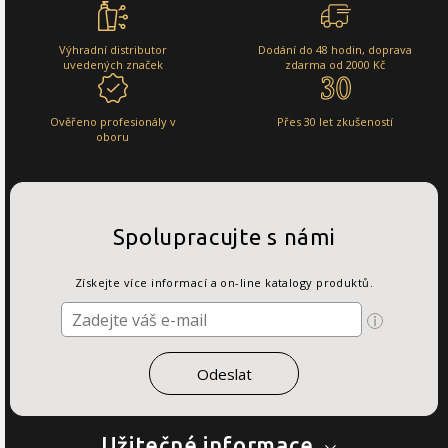
Výhradní distributor
Dodání do 48 hodin, doprava
uvedených značek
zdarma od 2000 Kč
Ověřeno profesionály v
Přes 30 let zkušeností
oboru
Spolupracujte s námi
Získejte více informací a on-line katalogy produktů.
Užitečné informace