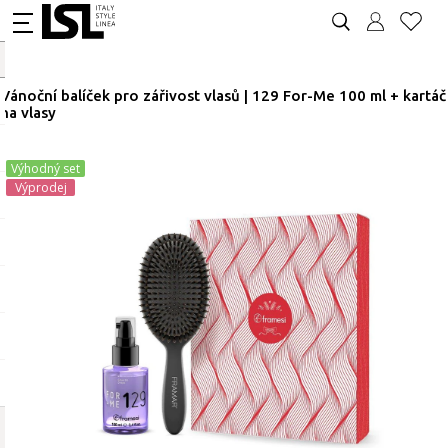
Vánoční balíček pro zářivost vlasů | 129 For-Me 100 ml + kartáč
na vlasy
Výhodný set
Výprodej