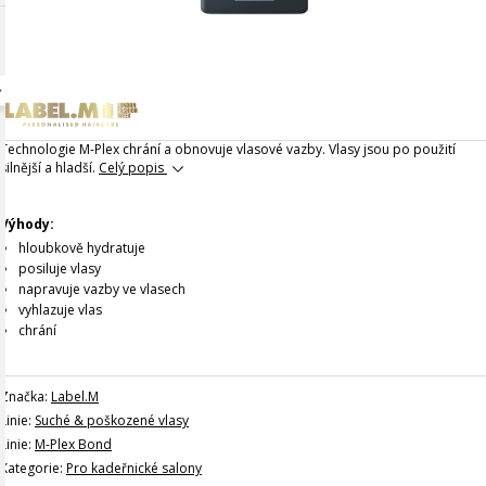
Technologie M-Plex chrání a obnovuje vlasové vazby. Vlasy jsou po použití
silnější a hladší.
Celý popis
Výhody:
hloubkově hydratuje
posiluje vlasy
napravuje vazby ve vlasech
vyhlazuje vlas
chrání
Značka:
Label.M
Linie:
Suché & poškozené vlasy
Linie:
M-Plex Bond
Kategorie:
Pro kadeřnické salony