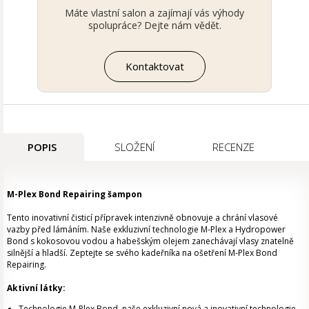
Máte vlastní salon a zajímají vás výhody
spolupráce? Dejte nám vědět.
Kontaktovat
POPIS
SLOŽENÍ
RECENZE
M-Plex Bond Repairing šampon
Tento inovativní čisticí přípravek intenzivně obnovuje a chrání vlasové
vazby před lámáním. Naše exkluzivní technologie M-Plex a Hydropower
Bond s kokosovou vodou a habešským olejem zanechávají vlasy znatelně
silnější a hladší. Zeptejte se svého kadeřníka na ošetření M-Plex Bond
Repairing.
Aktivní látky:
Technologie M-Plex Bond, naše exkluzivní nová a inovativní technologie