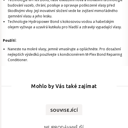
budování vazeb, chrání, posiluje a opravuje poškozené vlasy před
škodlivými vlivy. Její inovativní složení vede ke zvýšení mimořádného
zjemnění vlasu a jeho lesku.
Technologie Hydropower Bond s kokosovou vodou a habešským
olejem vyživuje a uzavírá kutikulu pro hladší a zdravěji vypadající vlasy.
Použítí:
Naneste na mokré vlasy, jemně vmasírujte a opláchněte. Pro dosažení
nejlepších výsledků používejte s kondicionérem M-Plex Bond Repairing
Conditioner.
Mohlo by Vás také zajímat
SOUVISEJÍCÍ
NEJPRODÁVANĚJŠÍ