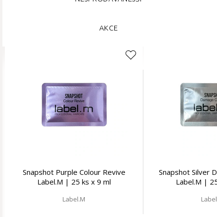
AKCE
Snapshot Purple Colour Revive
Snapshot Silver 
Label.M | 25 ks x 9 ml
Label.M | 25
Label.M
Labe