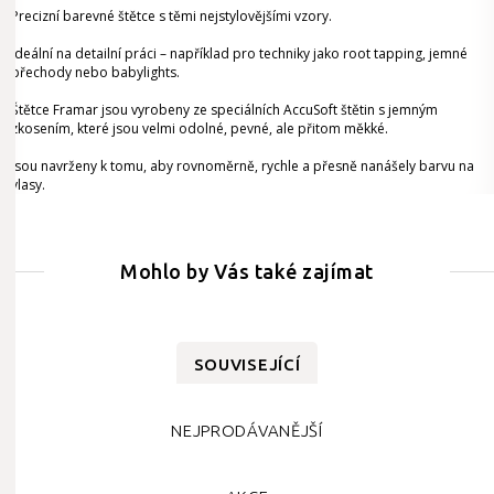
Precizní barevné štětce s těmi nejstylovějšími vzory.
Ideální na detailní práci – například pro techniky jako root tapping, jemné
přechody nebo babylights.
Štětce Framar jsou vyrobeny ze speciálních AccuSoft štětin s jemným
zkosením, které jsou velmi odolné, pevné, ale přitom měkké.
Jsou navrženy k tomu, aby rovnoměrně, rychle a přesně nanášely barvu na
vlasy.
Mohlo by Vás také zajímat
SOUVISEJÍCÍ
NEJPRODÁVANĚJŠÍ