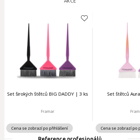
AKCE
Set širokých štětců BIG DADDY | 3 ks
Set štětců Aur
Framar
Fram
Cena se zobrazí po přihlášení
Cena se zobrazí po p
Reference profesionálů