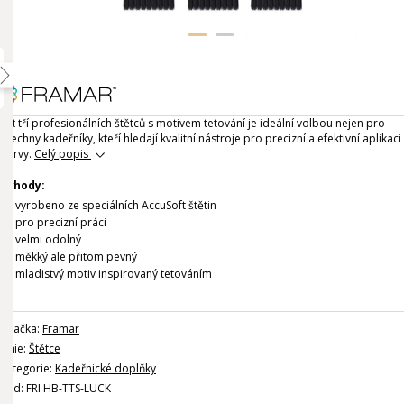
Set tří profesionálních štětců s motivem tetování je ideální volbou nejen pro
všechny kadeřníky, kteří hledají kvalitní nástroje pro precizní a efektivní aplikaci
barvy.
Celý popis
Výhody:
vyrobeno ze speciálních AccuSoft štětin
pro precizní práci
velmi odolný
měkký ale přitom pevný
mladistvý motiv inspirovaný tetováním
Značka:
Framar
Linie:
Štětce
Kategorie:
Kadeřnické doplňky
Kód: FRI HB-TTS-LUCK