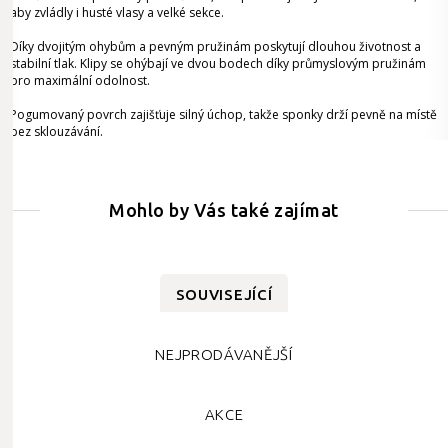
aby zvládly i husté vlasy a velké sekce.
Díky dvojitým ohybům a pevným pružinám poskytují dlouhou životnost a
stabilní tlak. Klipy se ohýbají ve dvou bodech díky průmyslovým pružinám
pro maximální odolnost.
Pogumovaný povrch zajišťuje silný úchop, takže sponky drží pevně na místě
bez sklouzávání.
Mohlo by Vás také zajímat
SOUVISEJÍCÍ
NEJPRODÁVANĚJŠÍ
AKCE