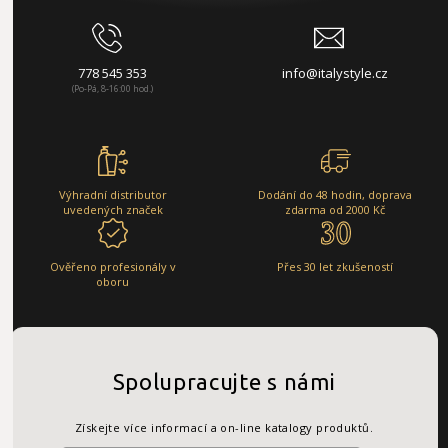
778 545 353
info@italystyle.cz
(Po-Pá, 8-16:00 hod.)
Výhradní distributor
Dodání do 48 hodin, doprava
uvedených značek
zdarma od 2000 Kč
Ověřeno profesionály v
Přes 30 let zkušeností
oboru
Spolupracujte s námi
Získejte více informací a on-line katalogy produktů.