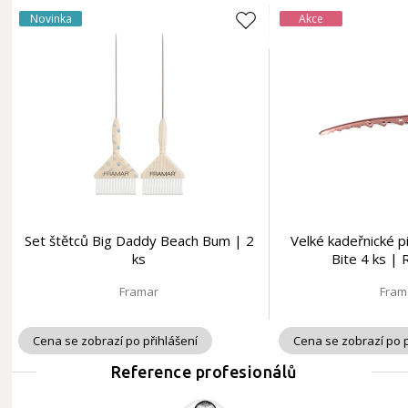
Novinka
Akce
Set štětců Big Daddy Beach Bum | 2
Velké kadeřnické p
ks
Bite 4 ks |
Framar
Fram
Cena se zobrazí po přihlášení
Cena se zobrazí po p
Reference profesionálů