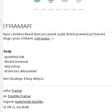
Skřipce z kolekce Beach Bum pro pevné a jisté držení pramenů při barvení,
stylingu i práci s fóliemi.
Celý popis
Výhody
:
spolehlivý tlak
dlouhá životnost
silný úchop
držení bez sklouzávání
Balení obsahuje 4 kusy skřipců.
Značka:
Framar
Linie:
Doplňky Framar
Kategorie:
Kadeřnické doplňky
Kód: FRI CL-GG-BUM