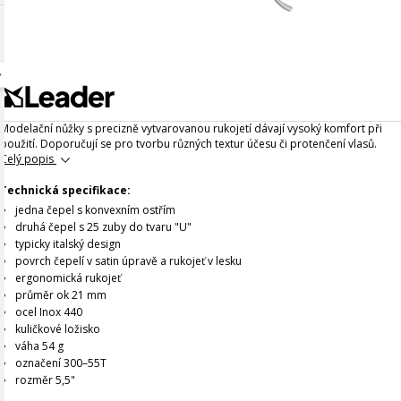
Modelační nůžky s precizně vytvarovanou rukojetí dávají vysoký komfort při
použití. Doporučují se pro tvorbu různých textur účesu či protenčení vlasů.
Celý popis
Technická specifikace:
jedna čepel s konvexním ostřím
druhá čepel s 25 zuby do tvaru "U"
typicky italský design
povrch čepelí v satin úpravě a rukojeť v lesku
ergonomická rukojeť
průměr ok 21 mm
ocel Inox 440
kuličkové ložisko
váha 54 g
označení 300–55T
rozměr 5,5"