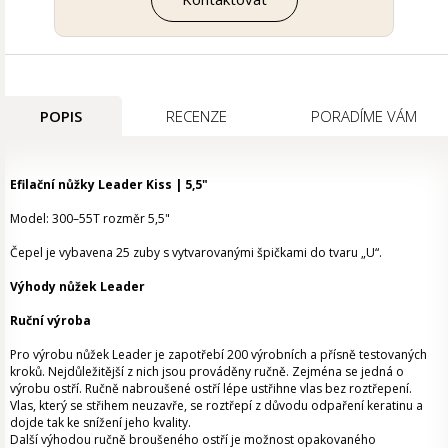
POPIS
RECENZE
PORADÍME VÁM
Efilační nůžky Leader Kiss | 5,5"
Model:
300–55T
rozměr 5,5"
Čepel je vybavena 25 zuby s vytvarovanými špičkami do tvaru „U“.
Výhody nůžek Leader
Ruční výroba
Pro výrobu nůžek Leader je zapotřebí 200 výrobních a přísně testovaných
kroků. Nejdůležitější z nich jsou prováděny ručně. Zejména se jedná o
výrobu ostří. Ručně nabroušené ostří lépe ustřihne vlas bez roztřepení.
Vlas, který se střihem neuzavře, se roztřepí z důvodu odpaření keratinu a
dojde tak ke snížení jeho kvality.
Další výhodou ručně broušeného ostří je možnost opakovaného