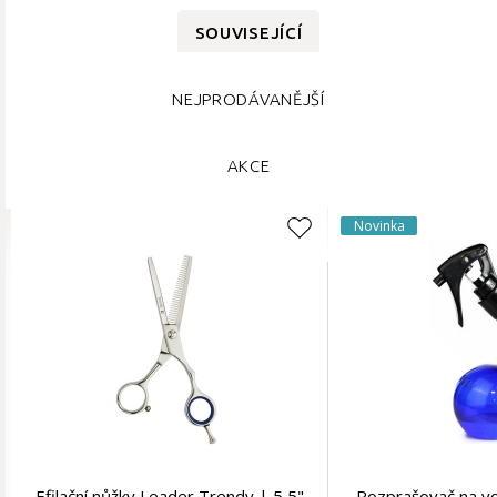
SOUVISEJÍCÍ
NEJPRODÁVANĚJŠÍ
AKCE
Novinka
Efilační nůžky Leader Trendy | 5,5"
Rozprašovač na vo