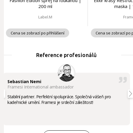
Fashion Edition sprej na foukanou |
Elixír krásy Restru
200 ml
maska | 
Label.M
Fram
Cena se zobrazí po přihlášení
Cena se zobrazí po p
Reference profesionálů
Sebastian Nemi
Framesi International ambassador
Stabilní partner. Perfektní spolupráce. Společná vášeň pro
kadeřnické umění. Framesi je srdeční záležitost!