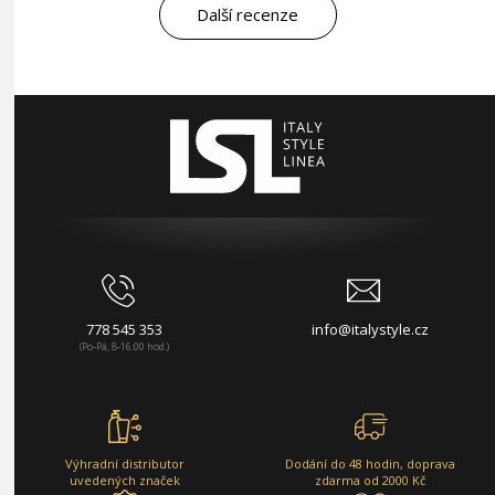
Další recenze
778 545 353
info@italystyle.cz
(Po-Pá, 8-16:00 hod.)
Výhradní distributor
Dodání do 48 hodin, doprava
uvedených značek
zdarma od 2000 Kč