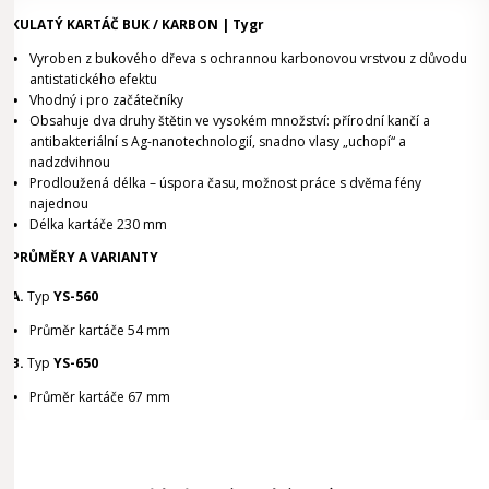
KULATÝ KARTÁČ BUK / KARBON |
Tygr
Vyroben z bukového dřeva s ochrannou karbonovou vrstvou z důvodu
antistatického efektu
Vhodný i pro začátečníky
Obsahuje dva druhy štětin ve vysokém množství: přírodní kančí a
antibakteriální s Ag-nanotechnologií, snadno vlasy „uchopí“ a
nadzdvihnou
Prodloužená délka – úspora času, možnost práce s dvěma fény
najednou
Délka kartáče 230 mm
PRŮMĚRY A VARIANTY
A.
Typ
YS-560
Průměr kartáče 54 mm
B.
Typ
YS-650
Průměr kartáče 67 mm