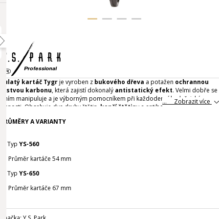
Kulatý kartáč Tygr
je vyroben z
bukového dřeva
a potažen
ochrannou
vrstvou karbonu
, která zajistí dokonalý
antistatický efekt
. Velmi dobře se
s ním manipuluje a je výborným pomocníkem při každodenní kadeřnické
... Zobrazit více
činnosti. Obsahuje dva druhy štětin,
kančí štětin
y a antibakteriální s
Ag nano-
technologií stříbrných váken
. Jeho délka je
230 mm
Celý popis
PRŮMĚRY A VARIANTY
A.
Typ
YS-560
Průměr kartáče 54 mm
B.
Typ
YS-650
Průměr kartáče 67 mm
Značka:
Y.S. Park