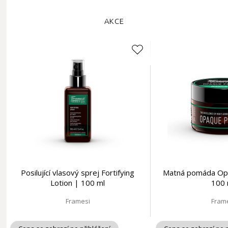
AKCE
Posilující vlasový sprej Fortifying
Matná pomáda Op
Lotion | 100 ml
100 
Framesi
Fram