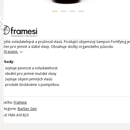
Zvyšte ovladatelnpst a pružnost vlasů. Posilující objemový šampon Fortifying je
určen pro jemné a slabé vlasy. Obsahuje složky organického původu.
Celý popis
Výhody:
zvyšuje pevnost a ovladatelnost
ideální pro jemné mužské vlasy
zvyšuje objem jemných vlasů
produkt dodáváme s pumpičkou
Značka:
Framesi
Kategorie:
Barber Gen
Kód: FMA A01823