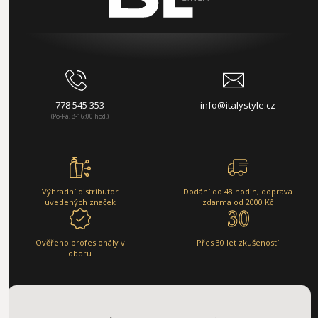
778 545 353
info@italystyle.cz
(Po-Pá, 8-16:00 hod.)
Výhradní distributor
Dodání do 48 hodin, doprava
uvedených značek
zdarma od 2000 Kč
Ověřeno profesionály v
Přes 30 let zkušeností
oboru