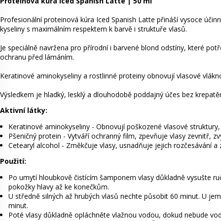
Proteinová kúra Iced Spanish Latte | 50 ml
Profesionální proteinová kúra Iced Spanish Latte přináší vysoce úči
kyseliny s maximálním respektem k barvě i struktuře vlasů.
Je speciálně navržena pro přírodní i barvené blond odstíny, které potře
ochranu před lámáním.
Keratinové aminokyseliny a rostlinné proteiny obnovují vlasové vlákno,
Výsledkem je hladký, lesklý a dlouhodobě poddajný účes bez krepatění
Aktivní látky:
Keratinové aminokyseliny - Obnovují poškozené vlasové struktury, pos
Pšeničný protein - Vytváří ochranný film, zpevňuje vlasy zevnitř, zv
Cetearyl alcohol - Změkčuje vlasy, usnadňuje jejich rozčesávání a z
Použití:
Po umytí hloubkově čistícím šamponem vlasy důkladně vysušte ru
pokožky hlavy až ke konečkům.
U středně silných až hrubých vlasů nechte působit 60 minut. U je
minut.
Poté vlasy důkladně opláchněte vlažnou vodou, dokud nebude voda