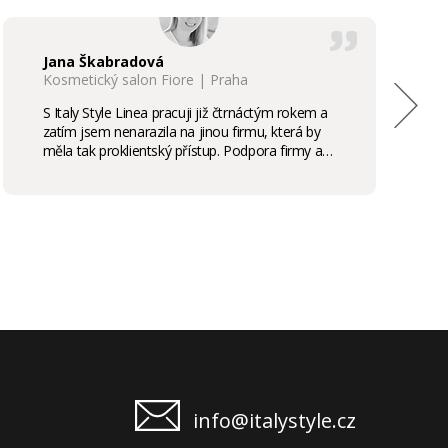
Jana Škabradová
Kosmetický salon Fiore | Praha
S Italy Style Linea pracuji již čtrnáctým rokem a
zatím jsem nenarazila na jinou firmu, která by
měla tak proklientský přístup. Podpora firmy a
kvalita produktů je samozřejmostí, odměny,
stáže, školení příjemným bonusem. Vřele
doporučuji.
info@italystyle.cz