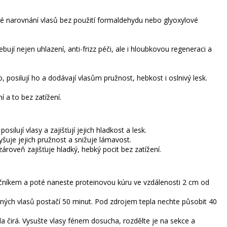
nné narovnání vlasů bez použití formaldehydu nebo glyoxylové
bují nejen uhlazení, anti-frizz péči, ale i hloubkovou regeneraci a
 posilují ho a dodávají vlasům pružnost, hebkost i oslnivý lesk.
 a to bez zatížení.
ilují vlasy a zajišťují jejich hladkost a lesk.
yšuje jejich pružnost a snižuje lámavost.
ároveň zajišťuje hladký, hebký pocit bez zatížení.
čníkem a poté naneste proteinovou kúru ve vzdálenosti 2 cm od
mných vlasů postačí 50 minut. Pod zdrojem tepla nechte působit 40
 čirá. Vysušte vlasy fénem dosucha, rozdělte je na sekce a