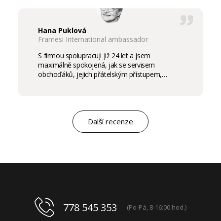
Hana Puklová
Framesi International ambassador
S firmou spolupracuji již 24 let a jsem
maximálně spokojená, jak se servisem
obchoďáků, jejich přátelským přístupem,
komunikací a ochotou vycházet vstříc
potřebám salon, tak samozřejmě i s vysokou
kvalitou výrobků, výborným obchodním a
marketingovým servisem. Pro mě je to po těch
letech „druhá rodina“. Myslím, že ty roky
Další recenze
spolupráce mluví za vše.
778 545 353
(Po-Pá, 8-16:00 hod.)