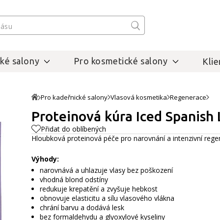
ké salony
Pro kosmetické salony
Klie
Pro kadeřnické salony
Vlasová kosmetika
Regenerace
Proteinová kúra Iced Spanish 
Přidat do oblíbených
Hloubková proteinová péče pro narovnání a intenzivní rege
Výhody:
narovnává a uhlazuje vlasy bez poškození
vhodná blond odstíny
redukuje krepatění a zvyšuje hebkost
obnovuje elasticitu a sílu vlasového vlákna
chrání barvu a dodává lesk
bez formaldehydu a glyoxylové kyseliny