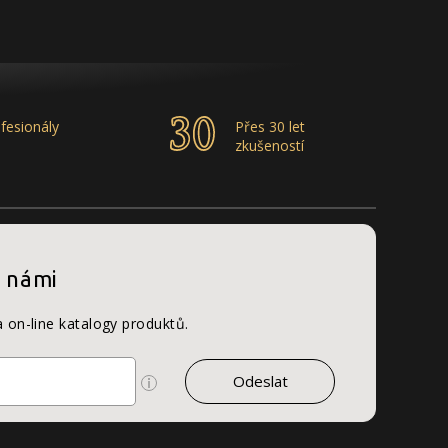
fesionály
Přes 30 let
zkušeností
s námi
a on-line katalogy produktů.