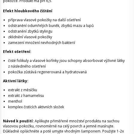
pokožce. Produkt má pH 6,5.
Efekt hloubkového čištění
příprava vlasové pokožky na další ošetření
odstranění odumřelých buněk, zbytků mazu a lupů
odstranění zbytků stylingu
zklidnění vlasové pokožky
zamezení množení nevhodných bakterií
Efekt ošetření:
čisté folikuly a vlasové kořínky jsou schopny absorbovat výživné látky
z následného ošetření
pokožka zůstává regenerovaná a hydratovaná
Aktivní látky:
extrakt z měsíčku
extrakt z hamamelisu
menthol
komplex čistících aktivních složek
Návod k použití:
Aplikujte přiměřené množství produktu na suchou
vlasovou pokožku, rovnoměrně na celý povrch a jemně masírujte.
Důkladně opláchněte a poté umyjte vhodným šamponem. Použijte 1-2x