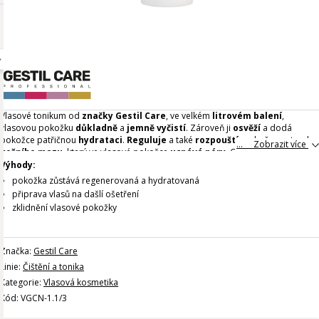
Vlasové tonikum od
značky Gestil Care
, ve velkém
litrovém balení
,
vlasovou pokožku
důkladně
a
jemně vyčistí
. Zároveň ji
osvěží
a dodá
pokožce patřičnou
hydrataci
.
R
eguluje
a také
rozpouští
nadměrnou tvorbu
... Zobrazit více
kožního mazu
, který ve vlasové pokožce
ucpává póry
.
Celý popis
Výhody:
pokožka zůstává regenerovaná a hydratovaná
připrava vlasů na dašlí ošetření
zklidnění vlasové pokožky
Značka:
Gestil Care
Linie:
Čištění a tonika
Kategorie:
Vlasová kosmetika
Kód: VGCN-1.1/3