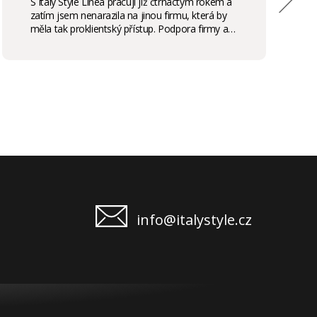
S Italy Style Linea pracuji již čtrnáctým rokem a
zatím jsem nenarazila na jinou firmu, která by
měla tak proklientský přístup. Podpora firmy a
kvalita produktů je samozřejmostí, odměny,
stáže, školení příjemným bonusem. Vřele
doporučuji.
info@italystyle.cz