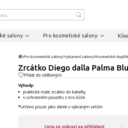
ké salony
Pro kosmetické salony
Klie
Pro kosmetické salony
Vybavení salonu
Kosmetické doplň
Zrcátko Diego dalla Palma Bl
Přidat do oblíbených
Výhody:
praktické malé zrcátko do kabelky
v ochranném pouzdru z eco-kůže
*
Určeno pouze jako dárek v vybraným setům
Cena se zobrazí po přihlášení