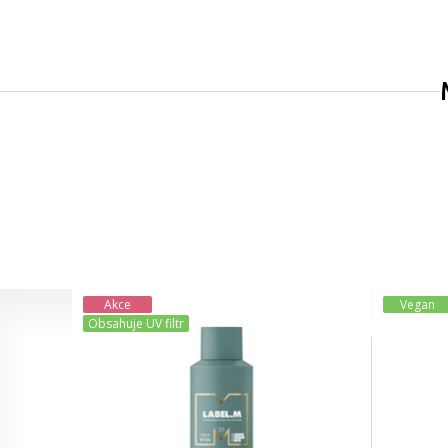
Akce
Vegan
Obsahuje UV filtr