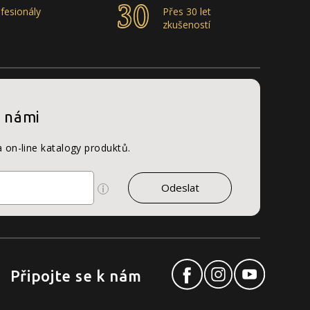
fesionály
Přes 30 let
zkušeností
s námi
a on-line katalogy produktů.
Připojte se k nám