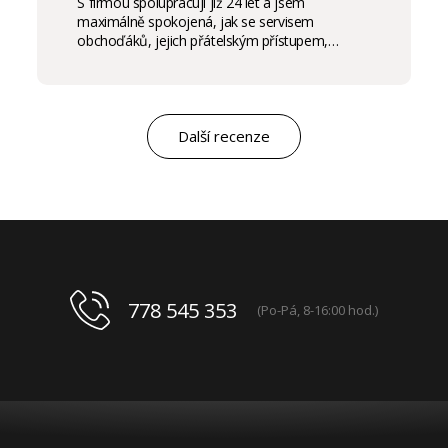
S firmou spolupracuji již 24 let a jsem
maximálně spokojená, jak se servisem
obchoďáků, jejich přátelským přístupem,
komunikací a ochotou vycházet vstříc
potřebám salon, tak samozřejmě i s vysokou
kvalitou výrobků, výborným obchodním a
marketingovým servisem. Pro mě je to po těch
letech „druhá rodina“. Myslím, že ty roky
Další recenze
spolupráce mluví za vše.
778 545 353
(Po-Pá, 8-16:00 hod.)