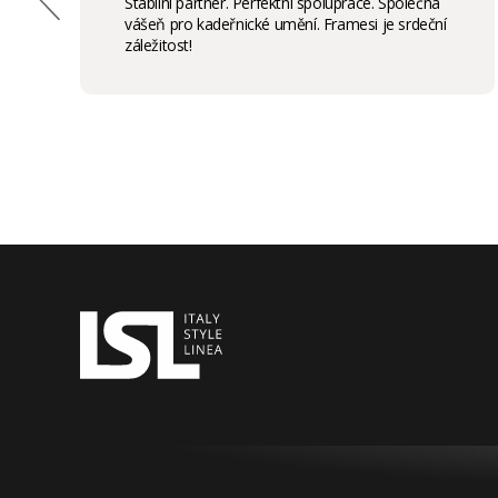
Stabilní partner. Perfektní spolupráce. Společná
vášeň pro kadeřnické umění. Framesi je srdeční
záležitost!