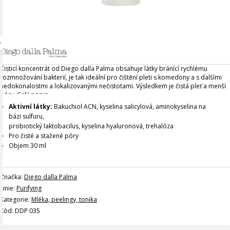
Čisticí koncentrát od Diego dalla Palma obsahuje látky bránící rychlému
rozmnožování bakterií, je tak ideální pro čištění pleti s komedony a s dalšími
nedokonalostmi a lokalizovanými nečistotami. Výsledkem je čistá pleť a menší
póry.
Celý popis
Aktivní látky:
Bakuchiol ACN, kyselina salicylová, aminokyselina na
bázi sulfuru,
probiotický laktobacilus, kyselina hyaluronová, trehalóza
Pro čisté a stažené póry
Objem 30 ml
Značka:
Diego dalla Palma
Linie:
Purifying
Kategorie:
Mléka, peelingy, tonika
Kód: DDP 035