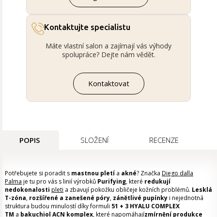
Kontaktujte specialistu
Máte vlastní salon a zajímají vás výhody
spolupráce? Dejte nám vědět.
Kontaktovat
POPIS
SLOŽENÍ
RECENZE
Potřebujete si poradit s
mastnou pletí
a
akné
? Značka
Diego dalla
Palma
je tu pro vás s linií výrobků
Purifying
, které
redukují
nedokonalosti
pleti
a zbavují pokožku obličeje kožních problémů.
Lesklá
T-zóna
,
rozšířené a zanešené póry
,
zánětlivé pupínky
i nejednotná
struktura budou minulostí díky formuli
51 + 3 HYALU COMPLEX
TM
a
bakuchiol ACN komplex
, které napomáhají
zmírnění produkce