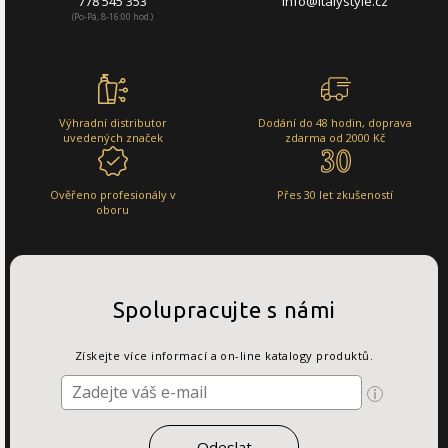
778 545 353
info@italystyle.cz
(Po-Pá, 8-16:00 hod.)
Výhradní distributor
Dodání do 48 hodin, doprava
uvedených značek
zdarma od 2000 Kč
Ověřeno profesionály v
Přes 30 let zkušeností
oboru
Spolupracujte s námi
Získejte více informací a on-line katalogy produktů.