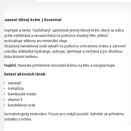
Luxusní tělový krém | Essential
Dopřejte si tento "našlehaný" sametově jemný tělový krém, který se extra
rychle vstřebává a nezanechává na pokožce mastný film, jelikož
neobsahuje silikony ani minerální oleje.
Obsažený kandeliový vosk vytváří na pokožce ochrannou vrstvu a zároveň
pokožku důkladně hydratuje, vyživuje, zjemňuje a nechává ji po dlouhou
dobu krásně hebkou.
Použití:
Naneste přiměřené množství krému na tělo a neoplachujte.
Složení aktivních látek:
aquaxyl
trehalóza
bambucké máslo
vitamin E
kandelilový vosk
Dermatologicky testováno. Pouze pro vnější použití. Vyhněte se přímému
kontaktu s očima.