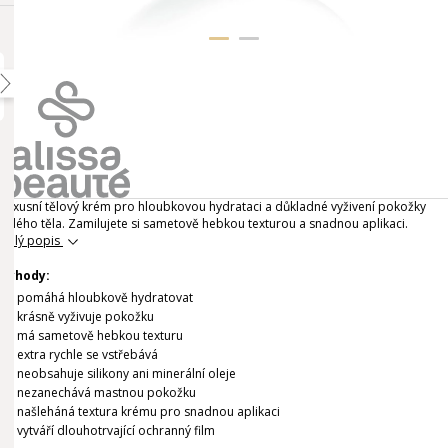
Luxusní tělový krém pro hloubkovou hydrataci a důkladné vyživení pokožky
celého těla. Zamilujete si sametově hebkou texturou a snadnou aplikaci.
Celý popis
Výhody:
pomáhá hloubkově hydratovat
krásně vyživuje pokožku
má sametově hebkou texturu
extra rychle se vstřebává
neobsahuje silikony ani minerální oleje
nezanechává mastnou pokožku
našleháná textura krému pro snadnou aplikaci
vytváří dlouhotrvající ochranný film