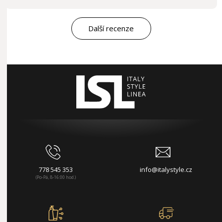
Další recenze
778 545 353
info@italystyle.cz
(Po-Pá, 8-16:00 hod.)