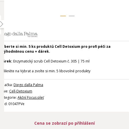
Vyberte si min. 5 ks produktů Cell Detoxium pro profi péči za
zvýhodněnou cenu + dárek.
Dárek:
Enzymatický scrub Cell Detoxium č. 305 | 75 ml
*klikněte na Vybrat a zvolte si min. 5 libovolné produkty
Značka:
Diego dalla Palma
Linie:
Cell-Detoxium
Kategorie:
Akční Focus pleť
Kód: 01047PVe
Cena se zobrazí po přihlášení