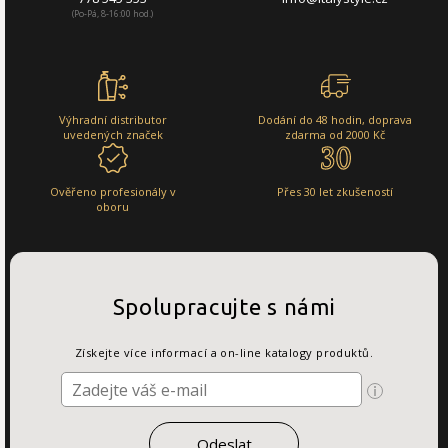
(Po-Pá, 8-16:00 hod.)
Výhradní distributor
Dodání do 48 hodin, doprava
uvedených značek
zdarma od 2000 Kč
Ověřeno profesionály v
Přes 30 let zkušeností
oboru
Spolupracujte s námi
Získejte více informací a on-line katalogy produktů.