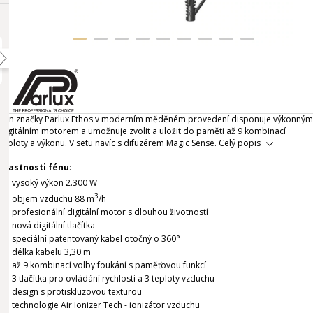
Fén značky Parlux Ethos v moderním měděném provedení disponuje výkonným
digitálním motorem a umožnuje zvolit a uložit do paměti až 9 kombinací
teploty a výkonu. V setu navíc s difuzérem Magic Sense.
Celý popis
Vlastnosti fénu
:
vysoký výkon 2.300 W
3
objem vzduchu 88 m
/h
profesionální digitální motor s dlouhou životností
nová digitální tlačítka
speciální patentovaný kabel otočný o 360°
délka kabelu 3,30 m
až 9 kombinací volby foukání s paměťovou funkcí
3 tlačítka pro ovládání rychlosti a 3 teploty vzduchu
design s protiskluzovou texturou
technologie Air Ionizer Tech - ionizátor vzduchu