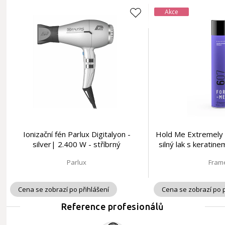
Akce
Ionizační fén Parlux Digitalyon -
Hold Me Extremely 
silver| 2.400 W - stříbrný
silný lak s keratin
Parlux
Fram
Cena se zobrazí po přihlášení
Cena se zobrazí po p
Reference profesionálů