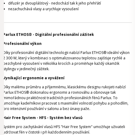
difuzér je dvouplášťový - nedochází tak k jeho přehřátí
nezachuchává vlasy a urychluje vysoušení
Parlux ETHOS® - Digitální profesionální zážitek
Profesionální výkon
Díky profesionální digitální technologii nabízí Parlux ETHOS® ideální výkon
2 300 W, který v kombinaci s optimalizovanou teplotou zajišťuje rychlé a
bezchybné vysoušení v několika krocích a proměňuje každý okamžik
stylingu v jedinečný zážitek.
Vynikající ergonomie a vyvážení
Díky malému průměru a příjemnému, klasickému designu rukojeti nabízí
Parlux ETHOS® dokonalou ergonomii a rovnováhu a obnovuje tak
mimořádnou praktičnost tradičních profesionálních fénů Parlux. To
umožňuje kadeřníkovi pracovat s maximální volností pohybu a pohodlím,
pro intenzivní používání v salonu a bez únavy paže
.
Hair Free System - HFS - Systém bez vlasů
Systém pro zachytávání vlasů HFS "Hair Free System" umožňuje uživateli
udržovat fén v čistotě i při každodenním používání.