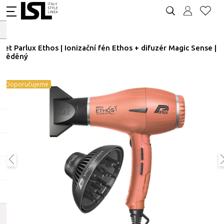
Set Parlux Ethos | Ionizační fén Ethos + difuzér Magic Sense |
měděný
Doporučujeme