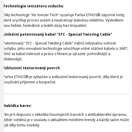
Technologie ionizátoru vzduchu
Díky technologii "Air Ionizer Tech" vyzařuje Parlux ETHOS® záporné ionty,
které urychlují proces sušení a neutralizují statickou elektřinu. Výsledkem
jsou hebké, hedvábné a lesklé vlasy bez krepatění.
Unikátní patentovaný kabel "STC - Special Twisting Cable"
Patentovaný "STC - Special Twisting Cable" nabízí nebývalou volnost
pohybu. Jeho inovativní technologie umožňuje volné otáčení kabelu o 360°,
čímž se kabel nekroutí a práce s fénem je výrazně pohodlnější a
efektivnější.
Exkluzivní texturovaný povrch
Parlux ETHOS® je vylepšen o exkluzivní texturovaný povrch, díky které je
používání příjemné a bezpečné.
Nabídka barev:
Fén je k dispozici v několika fascinujících barvách s antibakteriální úpravou.
Výběr odstínů je v souladu s aktuálními módními trendy a každý salon může
být díky tomu osobitý.