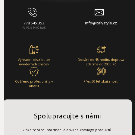
778 545 353
info@italystyle.cz
(Po-Pá, 8-16:00 hod.)
Výhradní distributor
Dodání do 48 hodin, doprava
uvedených značek
zdarma od 2000 Kč
Ověřeno profesionály v
Přes 30 let zkušeností
oboru
Spolupracujte s námi
Získejte více informací a on-line katalogy produktů.