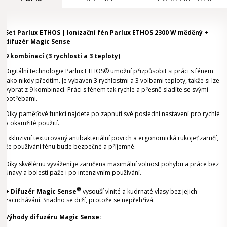
Set Parlux ETHOS | Ionizační fén Parlux ETHOS 2300 W měděný +
difuzér Magic Sense
9 kombinací (3 rychlosti a 3 teploty)
Digitální technologie Parlux ETHOS® umožní přizpůsobit si práci s fénem
jako nikdy předtím. Je vybaven 3 rychlostmi a 3 volbami teploty, takže si lze
vybrat z 9 kombinací. Práci s fénem tak rychle a přesně sladíte se svými
potřebami.
Díky paměťové funkci najdete po zapnutí své poslední nastavení pro rychlé
a okamžité použití.
Exkluzivní texturovaný antibakteriální povrch a ergonomická rukojeť zaručí,
že používání fénu bude bezpečné a příjemné.
Díky skvělému vyvážení je zaručena maximální volnost pohybu a práce bez
únavy a bolesti paže i po intenzivním používání.
®
+ Difuzér Magic Sense
vysouší vlnité a kudrnaté vlasy bez jejich
zacuchávání. Snadno se drží, protože se nepřehřívá.
Výhody difuzéru Magic Sense: