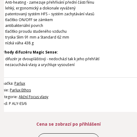
Anti-heating - zamezuje přehřívání přední části fénu
lehký, ergonomický a dokonale vyvážený
patentovaný systém HFS – systém zachytávání vlasů
tlačítko ON/OFF se zámkem
antibakteriální povrch
tlačítko proudu studeného vzduchu
tryska Slim 91 mm a Standard 62 mm
nízká váha 438 g
Výhody difuzéru Magic Sense:
difuzér je dvouplášťový - nedochází tak k jeho přehřátí
nezacuchává vlasy a urychluje vysoušení
Značka:
Parlux
Linie:
Parlux Ethos
Kategorie:
Akční Focus vlasy
Kód: P ALY-ES/6
Cena se zobrazí po přihlášení