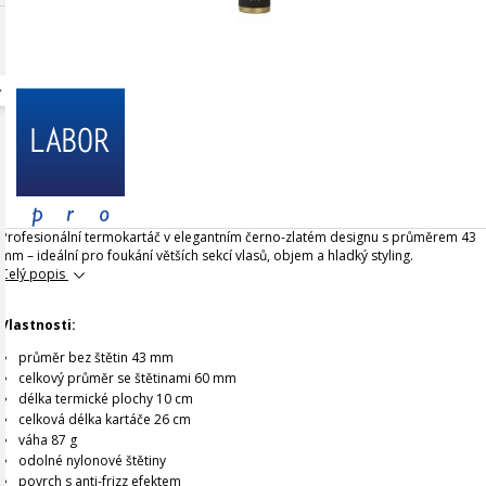
Profesionální termokartáč v elegantním černo-zlatém designu s průměrem 43
mm – ideální pro foukání větších sekcí vlasů, objem a hladký styling.
Celý popis
Vlastnosti:
průměr bez štětin 43 mm
celkový průměr se štětinami 60 mm
délka termické plochy 10 cm
celková délka kartáče 26 cm
váha 87 g
odolné nylonové štětiny
povrch s anti-frizz efektem