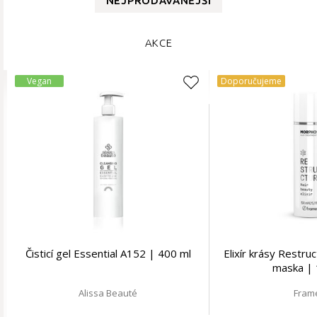
NEJPRODÁVANĚJŠÍ
AKCE
Vegan
Doporučujeme
Čisticí gel Essential A152 | 400 ml
Elixír krásy Restru
maska | 
Alissa Beauté
Fram