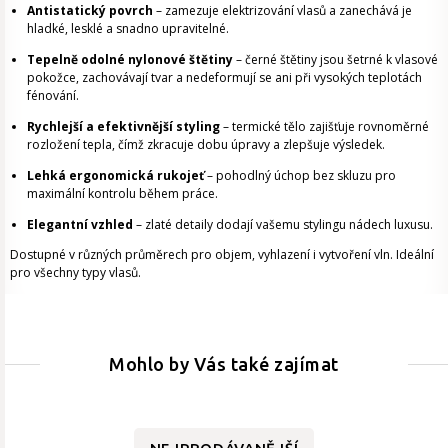
Antistatický povrch
– zamezuje elektrizování vlasů a zanechává je
hladké, lesklé a snadno upravitelné.
Tepelně odolné nylonové štětiny
– černé štětiny jsou šetrné k vlasové
pokožce, zachovávají tvar a nedeformují se ani při vysokých teplotách
fénování.
Rychlejší a efektivnější styling
– termické tělo zajišťuje rovnoměrné
rozložení tepla, čímž zkracuje dobu úpravy a zlepšuje výsledek.
Lehká ergonomická rukojeť
– pohodlný úchop bez skluzu pro
maximální kontrolu během práce.
Elegantní vzhled
– zlaté detaily dodají vašemu stylingu nádech luxusu.
Dostupné v různých průměrech pro objem, vyhlazení i vytvoření vln. Ideální
pro všechny typy vlasů.
Mohlo by Vás také zajímat