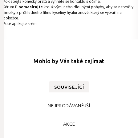
Poklepejte konečky prstů a vyhněte se kontaktu s očima.
Sérum B
nemasírujte
krouživými nebo dlouhými pohyby, aby se netvořily
žmolky z průhledného filmu kyseliny hyaluronové, který se vytváří na
pokožce.
Poté aplikujte krém.
Mohlo by Vás také zajímat
SOUVISEJÍCÍ
NEJPRODÁVANĚJŠÍ
AKCE