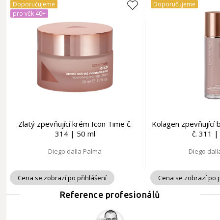
Doporučujeme
Doporučujeme
pro věk 40+
Zlatý zpevňující krém Icon Time č.
Kolagen zpevňující 
314 | 50 ml
č. 311 |
Diego dalla Palma
Diego dal
Cena se zobrazí po přihlášení
Cena se zobrazí po p
Reference profesionálů