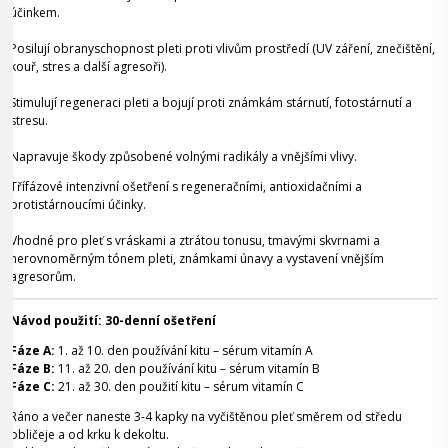
účinkem.
Posilují obranyschopnost pleti proti vlivům prostředí (UV záření, znečištění,
kouř, stres a další agresoři).
Stimulují regeneraci pleti a bojují proti známkám stárnutí, fotostárnutí a
stresu.
Napravuje škody způsobené volnými radikály a vnějšími vlivy.
Třífázové intenzivní ošetření s regeneračními, antioxidačními a
protistárnoucími účinky.
Vhodné pro pleť s vráskami a ztrátou tonusu, tmavými skvrnami a
nerovnoměrným tónem pleti, známkami únavy a vystavení vnějším
agresorům.
Návod použití: 30-denní ošetření
Fáze A:
1. až 10. den používání kitu – sérum vitamín A
Fáze B:
11. až 20. den používání kitu – sérum vitamín B
Fáze C:
21. až 30. den použití kitu – sérum vitamín C
Ráno a večer naneste 3-4 kapky na vyčištěnou pleť směrem od středu
obličeje a od krku k dekoltu.