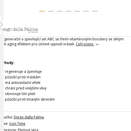
Regenerační a zpevňující set ABC se třemi vitamínovými boostery se silným
anti-aging efektem pro účinné vypnutí vrásek.
Celý popis
Výhody:
regeneruje a zpevňuje
působí proti vráskám
má antioxidační efekt
chrání před vnějšími vlivy
obnovuje tón pleti
působí proti tmavým skrvnám
Značka:
Diego dalla Palma
Linie:
Icon Time
Kategorie:
Pleťová séra