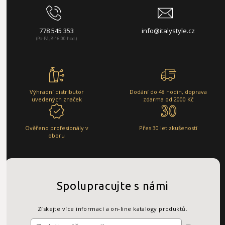
778 545 353
info@italystyle.cz
(Po-Pá, 8-16:00 hod.)
Výhradní distributor
Dodání do 48 hodin, doprava
uvedených značek
zdarma od 2000 Kč
Ověřeno profesionály v
Přes 30 let zkušeností
oboru
Spolupracujte s námi
Získejte více informací a on-line katalogy produktů.