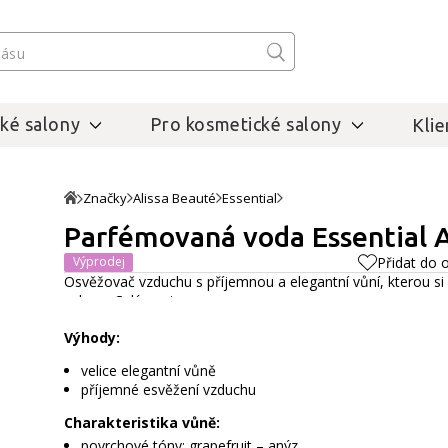
ké salony
Pro kosmetické salony
Klie
Značky
Alissa Beauté
Essential
Parfémovaná voda Essential A
Výprodej
Přidat do 
Osvěžovač vzduchu s příjemnou a elegantní vůní, kterou si o
salonu.
Celý popis
Výhody:
velice elegantní vůně
příjemné esvěžení vzduchu
Charakteristika vůně:
povrchové tóny: grapefruit – anýz