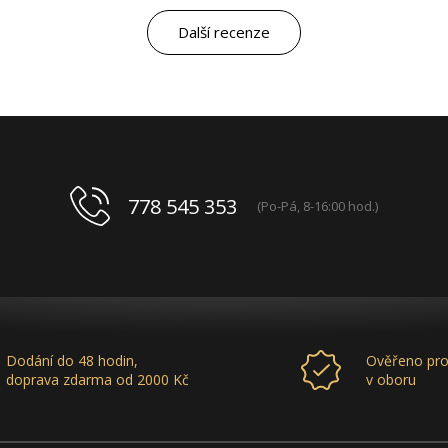
marketingovým servisem. Pro mě je to po těch
letech „druhá rodina“. Myslím, že ty roky
Další recenze
spolupráce mluví za vše.
778 545 353
(Po-Pá, 8-16:00 hod.)
Dodání do 48 hodin,
Ověřeno pro
doprava zdarma od 2000 Kč
v oboru