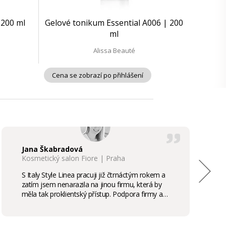
| 200 ml
Gelové tonikum Essential A006 | 200
ml
Alissa Beauté
Cena se zobrazí po přihlášení
Jana Škabradová
Kosmetický salon Fiore | Praha
S Italy Style Linea pracuji již čtrnáctým rokem a
zatím jsem nenarazila na jinou firmu, která by
měla tak proklientský přístup. Podpora firmy a
kvalita produktů je samozřejmostí, odměny,
stáže, školení příjemným bonusem. Vřele
doporučuji.