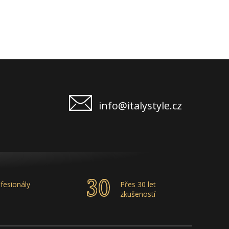
info@italystyle.cz
fesionály
Přes 30 let
zkušeností