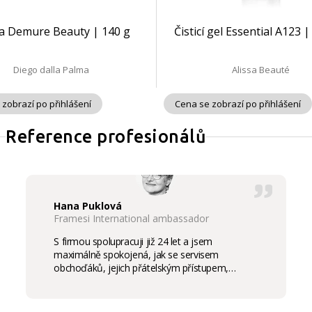
ka Demure Beauty | 140 g
Čisticí gel Essential A123 
Diego dalla Palma
Alissa Beauté
 zobrazí po přihlášení
Cena se zobrazí po přihlášení
Reference profesionálů
Hana Puklová
Framesi International ambassador
S firmou spolupracuji již 24 let a jsem
maximálně spokojená, jak se servisem
obchoďáků, jejich přátelským přístupem,
komunikací a ochotou vycházet vstříc
potřebám salon, tak samozřejmě i s vysokou
kvalitou výrobků, výborným obchodním a