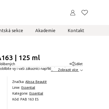
ntská sekce
Akademie
Kontakt
163 | 125 ml
oblíbených
Sdílet
blíbíte vy i vaši zákazníci například ve vašem
... Zobrazit více
Značka:
Alissa Beauté
Linie:
Essential
Kategorie:
Essential
Kód: PAB 163 ES