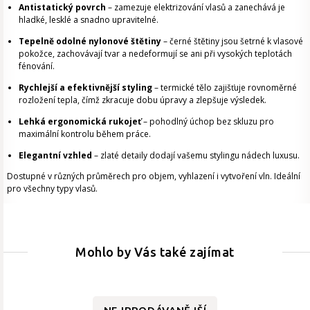
Antistatický povrch
– zamezuje elektrizování vlasů a zanechává je
hladké, lesklé a snadno upravitelné.
Tepelně odolné nylonové štětiny
– černé štětiny jsou šetrné k vlasové
pokožce, zachovávají tvar a nedeformují se ani při vysokých teplotách
fénování.
Rychlejší a efektivnější styling
– termické tělo zajišťuje rovnoměrné
rozložení tepla, čímž zkracuje dobu úpravy a zlepšuje výsledek.
Lehká ergonomická rukojeť
– pohodlný úchop bez skluzu pro
maximální kontrolu během práce.
Elegantní vzhled
– zlaté detaily dodají vašemu stylingu nádech luxusu.
Dostupné v různých průměrech pro objem, vyhlazení i vytvoření vln. Ideální
pro všechny typy vlasů.
Mohlo by Vás také zajímat