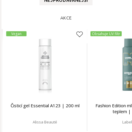
NEJPRODÁVANĚJŠÍ
AKCE
Vegan
Obsahuje UV filtr
Čisticí gel Essential A123 | 200 ml
Fashion Edition ml
teplem |
Alissa Beauté
Labe