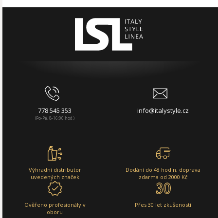
778 545 353
info@italystyle.cz
(Po-Pá, 8-16:00 hod.)
Výhradní distributor
Dodání do 48 hodin, doprava
uvedených značek
zdarma od 2000 Kč
Ověřeno profesionály v
Přes 30 let zkušeností
oboru