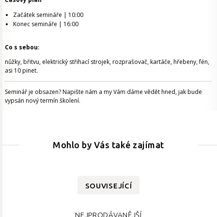
Začátek semináře | 10:00
Konec semináře | 16:00
Co s sebou:
nůžky, břitvu, elektrický střihací strojek, rozprašovač, kartáče, hřebeny, fén,
asi 10 pinet.
Seminář je obsazen? Napište nám a my Vám dáme vědět hned, jak bude
vypsán nový termín školení.
Mohlo by Vás také zajímat
SOUVISEJÍCÍ
NEJPRODÁVANĚJŠÍ