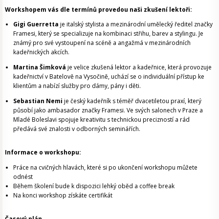
Workshopem vás dle termínů provedou naši zkušení lektoři:
Gigi Guerretta
je italský stylista a mezinárodní umělecký ředitel značky
Framesi, který se specializuje na kombinaci střihu, barev a stylingu. Je
známý pro své vystoupení na scéně a angažmá v mezinárodních
kadeřnických akcích.
Martina Šimková
je velice zkušená lektor a kadeřnice, která provozuje
kadeřnictví v Batelově na Vysočině, uchází se o individuální přístup ke
klientům a nabízí služby pro dámy, pány i děti.
Sebastian Nemi
je český kadeřník s téměř dvacetiletou praxí, který
působí jako ambasador značky Framesi. Ve svých salonech v Praze a
Mladé Boleslavi spojuje kreativitu s technickou precizností a rád
předává své znalosti v odborných seminářích.
Informace o workshopu:
Práce na cvičných hlavách, které si po ukončení workshopu můžete
odnést
Během školení bude k dispozici lehký oběd a coffee break
Na konci workshop získáte certifikát
Časový plán