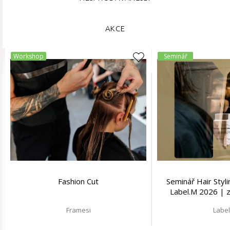
AKCE
Workshop
Seminář
Fashion Cut
Seminář Hair Styl
Label.M 2026 | 
salo
Framesi
Labe